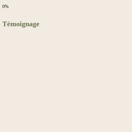
des projets livrés clés en main, de la conception à la plantation
0%
des plantes sont adaptées au climat local
Témoignage