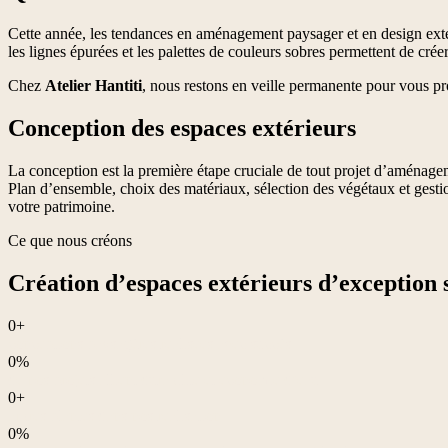
Cette année, les tendances en aménagement paysager et en design extéri
les lignes épurées et les palettes de couleurs sobres permettent de cr
Chez
Atelier Hantiti
, nous restons en veille permanente pour vous pr
Conception des espaces extérieurs
La conception est la première étape cruciale de tout projet d’aménage
Plan d’ensemble, choix des matériaux, sélection des végétaux et gesti
votre patrimoine.
Ce que nous créons
Création d’espaces extérieurs d’exception 
0+
conceptions paysagères réalisées avec succès.
0%
de nos projets allient durabilité et économie d’eau
0+
arbres plantés dans nos réalisation
0%